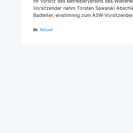
im Vorsitz des Betreibervereins des Wiere
Vorsitzender nahm Torsten Sawalski Abschie
Badleiter, einstimmig zum ASW-Vorsitzende
Kategorien
Aktuell