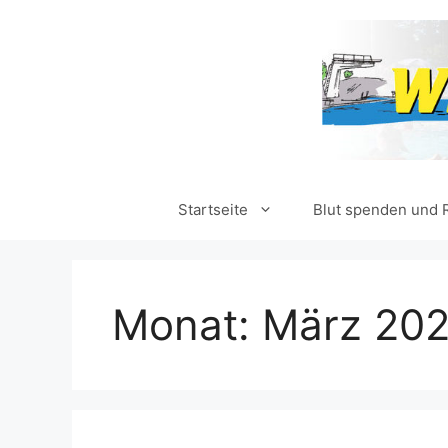
Zum
Inhalt
springen
Startseite
Blut spenden und 
Monat:
März 20